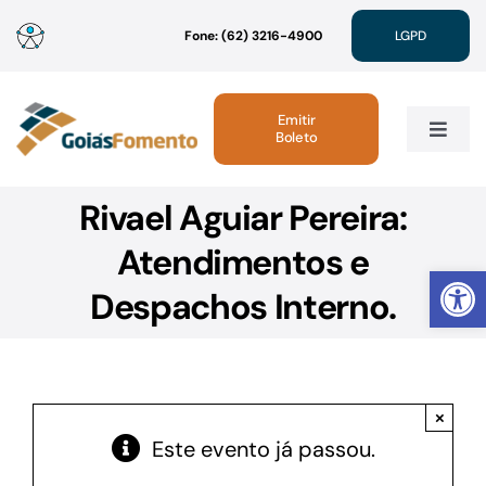
Ir
Fone: (62) 3216-4900
LGPD
para
o
conteúdo
Emitir
Boleto
Toggle
Navig
Rivael Aguiar Pereira:
Institucional
Atendimentos e
Abrir 
Linhas de Crédito
Despachos Interno.
Atendimento
×
Sustentabilidade
Este evento já passou.