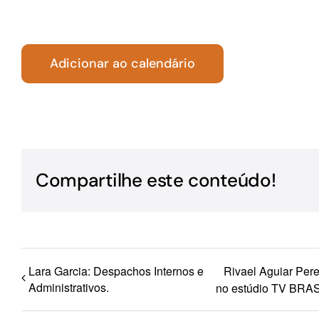
Para os negócios voltados aos serviços do setor de
turismo
Adicionar ao calendário
Compartilhe este conteúdo!
Lara Garcia: Despachos Internos e
Rivael Aguiar Pe
Administrativos.
no estúdio TV BRASI