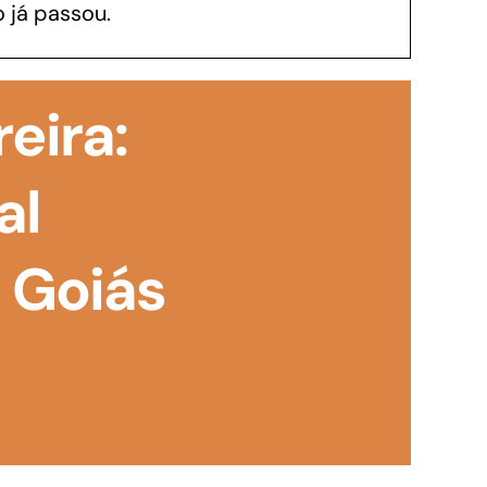
 já passou.
GoiásFomento Investimento
Para modernizar, ampliar, adquirir maquinários,
reira:
realizar obras, dentre outros serviços
al
– Goiás
Repasse