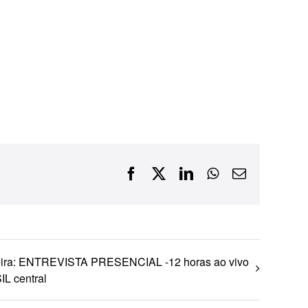
Financiamentos com recursos do BNDES, Fungetur,
Finep, FCO
Facebook
X
LinkedIn
WhatsApp
E-
mail
reira: ENTREVISTA PRESENCIAL -12 horas ao vivo
L central