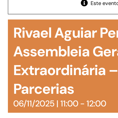
Este evento
GoiásFomento Giro
Para compra de matérias primas, insumos,
Rivael Aguiar Pe
manutenção de estoques e despesas operacionais
Assembleia Ger
Extraordinária 
Parcerias
06/11/2025 | 11:00
-
12:00
Turismo