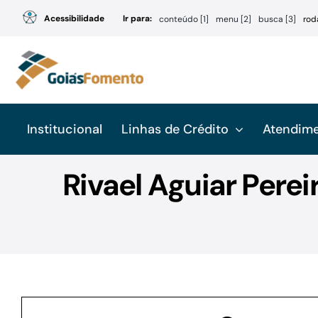
Ir
Acessibilidade
Ir para:
conteúdo [1]
menu [2]
busca [3]
rod
para
o
conteúdo
Institucional
Linhas de Crédito
Atendim
Rivael Aguiar Perei