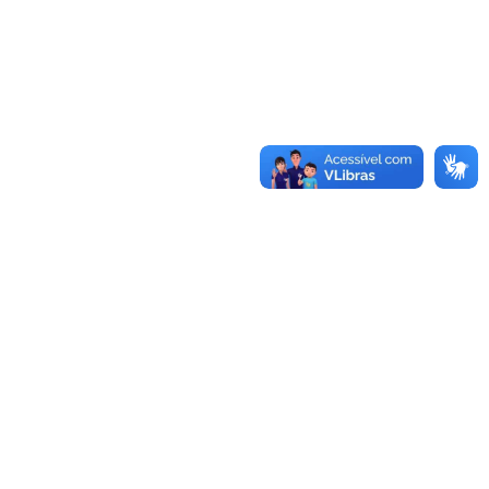
Conheça as demais linhas de crédito da
GoiásFomento