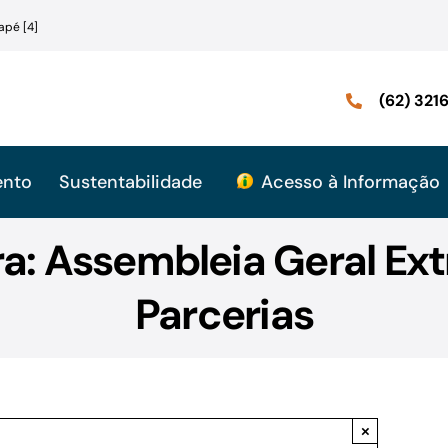
apé [4]
(62) 32
ento
Sustentabilidade
Acesso à Informação
ra: Assembleia Geral Ex
Parcerias
×