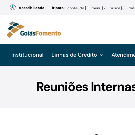
Ir
Acessibilidade
Ir para:
conteúdo [1]
menu [2]
busca [3]
rod
para
o
conteúdo
Institucional
Linhas de Crédito
Atendim
Reuniões Internas