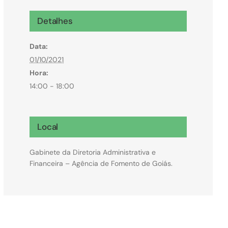
Microcrédito
Detalhes
Para MEI, microempresas e pessoas físicas
Data:
(feirantes e transportes)
01/10/2021
Hora:
14:00 - 18:00
Local
Gabinete da Diretoria Administrativa e
Financeira – Agência de Fomento de Goiás.
Todas Linhas de Crédito