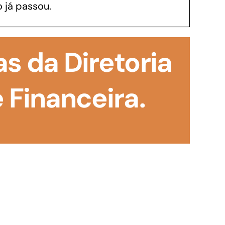
 já passou.
GoiásFomento Investimento
Para modernizar, ampliar, adquirir maquinários,
s da Diretoria
realizar obras, dentre outros serviços
 Financeira.
Repasse