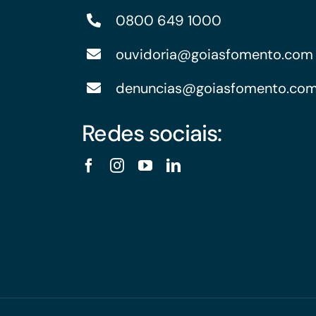
0800 649 1000
ouvidoria@goiasfomento.com
denuncias@goiasfomento.co
Redes sociais: