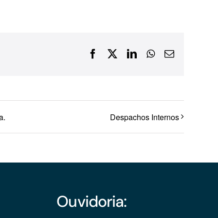
Financiamentos com recursos do BNDES, Fungetur,
Finep, FCO
Facebook
X
LinkedIn
WhatsApp
E-
mail
a.
Despachos Internos
Ouvidoria: