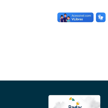
Conheça as demais linhas de crédito da
GoiásFomento