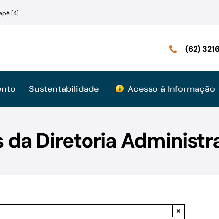
apé [4]
(62) 32
ento
Sustentabilidade
Acesso à Informação
 da Diretoria Administra
×