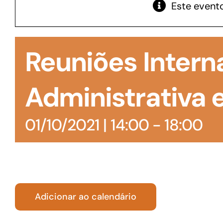
Este evento
GoiásFomento Giro
Para compra de matérias primas, insumos,
Reuniões Interna
manutenção de estoques e despesas operacionais
Administrativa e
01/10/2021 | 14:00
-
18:00
Adicionar ao calendário
Turismo