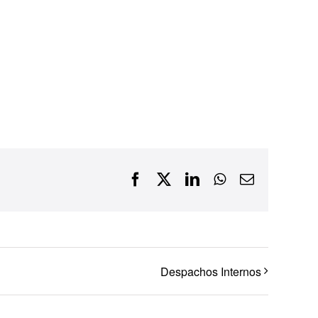
Financiamentos com recursos do BNDES, Fungetur,
Finep, FCO
Facebook
X
LinkedIn
WhatsApp
E-
mail
Despachos Internos