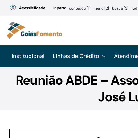
Ir
Acessibilidade
Ir para:
conteúdo [1]
menu [2]
busca [3]
rod
para
o
conteúdo
Institucional
Linhas de Crédito
Atendim
Reunião ABDE – Asso
José L