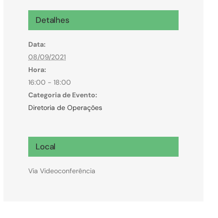
Microcrédito
Detalhes
Para MEI, microempresas e pessoas físicas
Data:
(feirantes e transportes)
08/09/2021
Hora:
16:00 - 18:00
Categoria de Evento:
Diretoria de Operações
Local
Via Videoconferência
Todas Linhas de Crédito