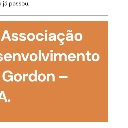
 já passou.
GoiásFomento Investimento
Para modernizar, ampliar, adquirir maquinários,
 Associação
realizar obras, dentre outros serviços
esenvolvimento
z Gordon –
A.
Repasse