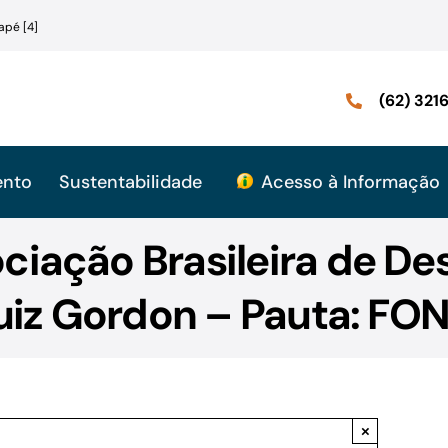
apé [4]
(62) 32
ento
Sustentabilidade
Acesso à Informação
ciação Brasileira de D
uiz Gordon – Pauta: FO
×