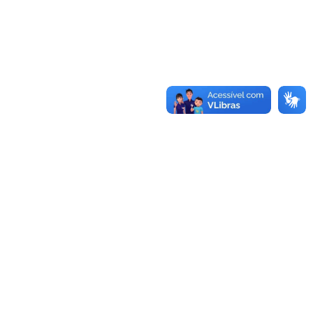
Conheça as demais linhas de crédito da
GoiásFomento