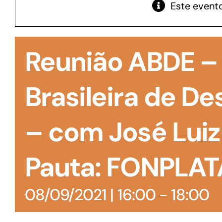
Este evento
GoiásFomento Giro
Para compra de matérias primas, insumos,
Reunião ABDE –
manutenção de estoques e despesas operacionais
Brasileira de D
– com José Lui
Pauta: FONPLAT
08/09/2021 | 16:00
-
18:00
Turismo