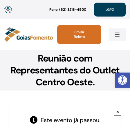
Ir
Fone: (62) 3216-4900
LGPD
para
o
conteúdo
Emitir
Boleto
Toggle
Navig
Reunião com
Institucional
Representantes do Outlet
Abrir 
Linhas de Crédito
Centro Oeste.
Atendimento
×
Sustentabilidade
Este evento já passou.