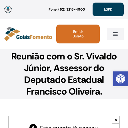
Ir
Fone: (62) 3216-4900
LGPD
para
o
conteúdo
Emitir
Boleto
Toggle
Navig
Reunião com o Sr. Vivaldo
Institucional
Júnior, Assessor do
Abrir 
Linhas de Crédito
Deputado Estadual
Francisco Oliveira.
Atendimento
Sustentabilidade
×