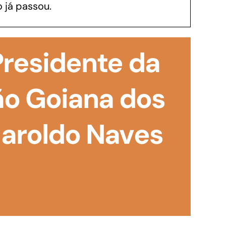
 já passou.
GoiásFomento Investimento
Para modernizar, ampliar, adquirir maquinários,
residente da
realizar obras, dentre outros serviços
o Goiana dos
Haroldo Naves
Repasse