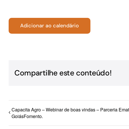
Para os negócios voltados aos serviços do setor de
turismo
Adicionar ao calendário
Compartilhe este conteúdo!
Capacita Agro – Webinar de boas vindas – Parceria Emat
GoiásFomento.