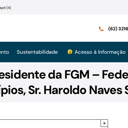
apé [4]
(62) 32
ento
Sustentabilidade
Acesso à Informação
esidente da FGM – Fed
pios, Sr. Haroldo Naves 
×