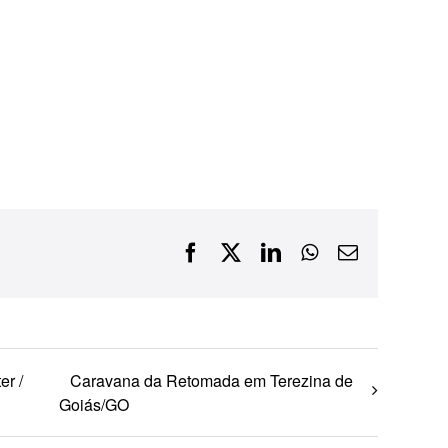
Financiamentos com recursos do BNDES, Fungetur,
Finep, FCO
Facebook
X
LinkedIn
WhatsApp
E-
mail
er /
Caravana da Retomada em Terezina de
Goiás/GO