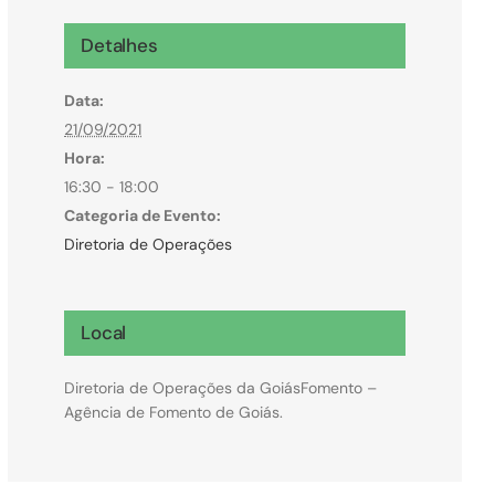
Microcrédito
Detalhes
Para MEI, microempresas e pessoas físicas
Data:
(feirantes e transportes)
21/09/2021
Hora:
16:30 - 18:00
Categoria de Evento:
Diretoria de Operações
Local
Diretoria de Operações da GoiásFomento –
Agência de Fomento de Goiás.
Todas Linhas de Crédito