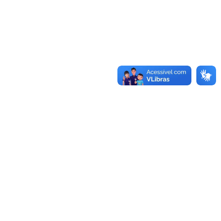
Conheça as demais linhas de crédito da
GoiásFomento