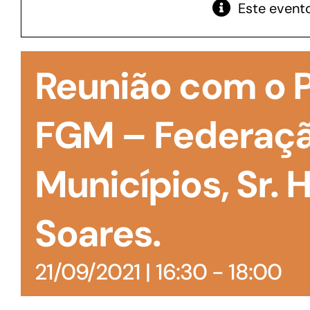
Este evento
GoiásFomento Giro
Para compra de matérias primas, insumos,
Reunião com o P
manutenção de estoques e despesas operacionais
FGM – Federaçã
Municípios, Sr. 
Soares.
21/09/2021 | 16:30
-
18:00
Turismo