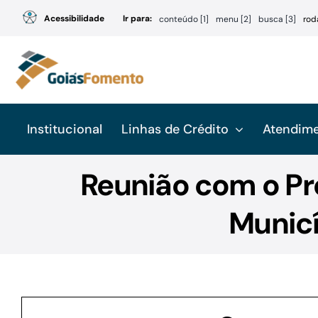
Ir
Acessibilidade
Ir para:
conteúdo [1]
menu [2]
busca [3]
rod
para
o
conteúdo
Institucional
Linhas de Crédito
Atendim
Reunião com o Pr
Municí