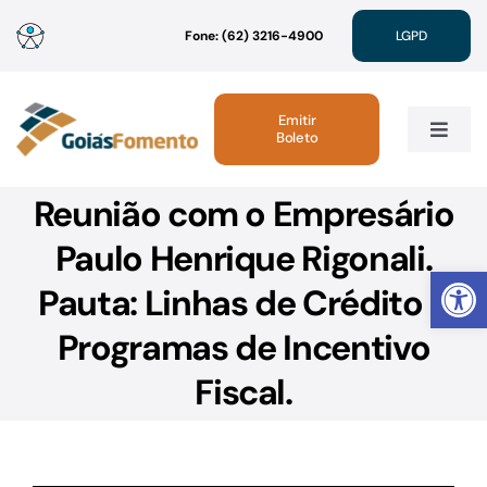
Ir
Fone: (62) 3216-4900
LGPD
para
o
conteúdo
Emitir
Boleto
Toggle
Navig
Reunião com o Empresário
Institucional
Paulo Henrique Rigonali.
Abrir 
Linhas de Crédito
Pauta: Linhas de Crédito e
Programas de Incentivo
Atendimento
Fiscal.
Sustentabilidade