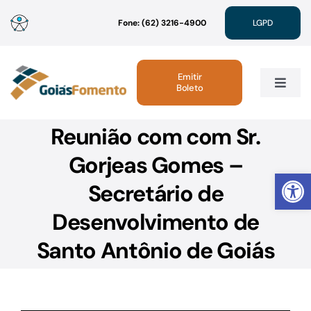
Ir
Fone: (62) 3216-4900
LGPD
para
o
conteúdo
Emitir
Boleto
Toggle
Navig
Reunião com com Sr.
Institucional
Gorjeas Gomes –
Abrir 
Linhas de Crédito
Secretário de
Desenvolvimento de
Atendimento
Santo Antônio de Goiás
Sustentabilidade