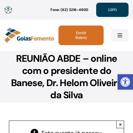
Ir
Fone: (62) 3216-4900
LGPD
para
o
conteúdo
Emitir
Boleto
Toggle
Navig
REUNIÃO ABDE – online
Institucional
com o presidente do
Abrir 
Linhas de Crédito
Banese, Dr. Helom Oliveira
da Silva
Atendimento
Sustentabilidade
×