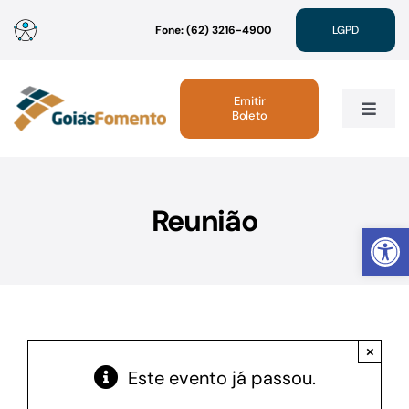
Ir
Fone: (62) 3216-4900
LGPD
para
o
conteúdo
Emitir
Boleto
Toggle
Navig
Institucional
Reunião
Abrir 
Linhas de Crédito
Atendimento
×
Sustentabilidade
Este evento já passou.