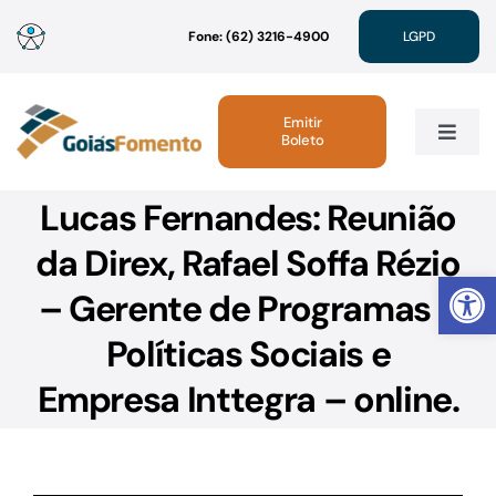
Ir
Fone: (62) 3216-4900
LGPD
para
o
conteúdo
Emitir
Boleto
Toggle
Navig
Lucas Fernandes: Reunião
Institucional
da Direx, Rafael Soffa Rézio
Abrir 
Linhas de Crédito
– Gerente de Programas e
Políticas Sociais e
Atendimento
Empresa Inttegra – online.
Sustentabilidade