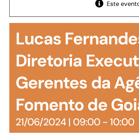
Este evento
GoiásFomento Giro
Para compra de matérias primas, insumos,
Lucas Fernandes
manutenção de estoques e despesas operacionais
Diretoria Execut
Gerentes da Ag
Fomento de Goi
21/06/2024 | 09:00
-
10:00
Turismo