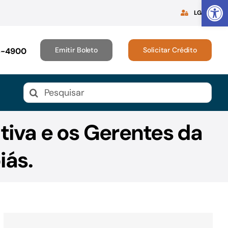
Abrir 
LGPD
Emitir Boleto
Solicitar Crédito
16-4900
Buscar
resultados
para:
tiva e os Gerentes da
iás.