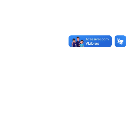
Conheça as demais linhas de crédito da
GoiásFomento