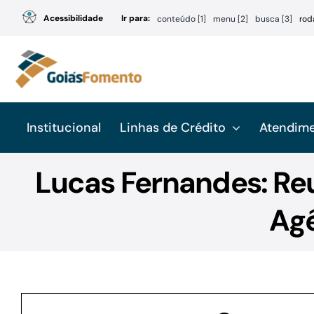
Ir
Acessibilidade
Ir para:
conteúdo [1]
menu [2]
busca [3]
rod
para
o
conteúdo
Institucional
Linhas de Crédito
Atendim
Lucas Fernandes: Reu
Agê