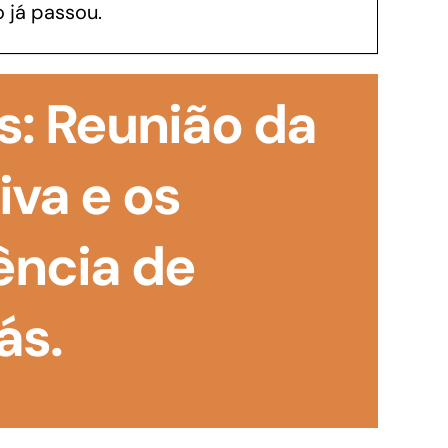
 já passou.
GoiásFomento Investimento
Para modernizar, ampliar, adquirir maquinários,
: Reunião da
realizar obras, dentre outros serviços
iva e os
ência de
ás.
Repasse