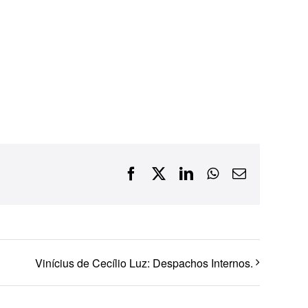
Financiamentos com recursos do BNDES, Fungetur,
Finep, FCO
Facebook
X
LinkedIn
WhatsApp
E-
mail
Vinícius de Cecílio Luz: Despachos Internos.