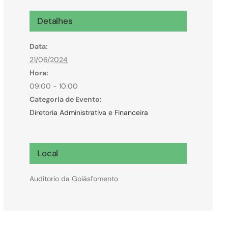
Microcrédito
Detalhes
Para MEI, microempresas e pessoas físicas
Data:
(feirantes e transportes)
21/06/2024
Hora:
09:00 - 10:00
Categoria de Evento:
Diretoria Administrativa e Financeira
Local
Auditorio da Goiásfomento
Todas Linhas de Crédito