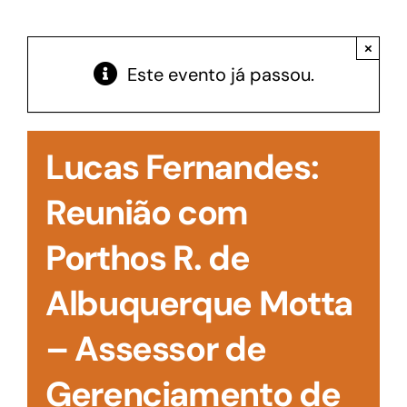
Acesso à Informação
×
Este evento já passou.
Lucas Fernandes:
Reunião com
Porthos R. de
Albuquerque Motta
– Assessor de
Gerenciamento de