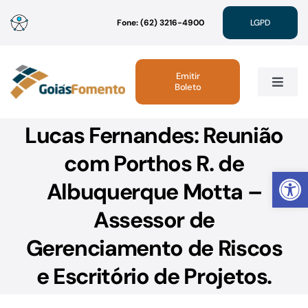
Ir
Fone: (62) 3216-4900
LGPD
para
o
conteúdo
Emitir
Boleto
Toggle
Navig
Lucas Fernandes: Reunião
Institucional
com Porthos R. de
Abrir 
Linhas de Crédito
Albuquerque Motta –
Assessor de
Atendimento
Gerenciamento de Riscos
Sustentabilidade
e Escritório de Projetos.