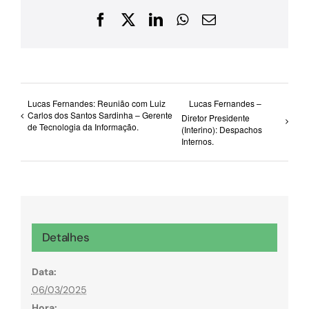
Facebook
X
LinkedIn
WhatsApp
E-
mail
Lucas Fernandes: Reunião com Luiz
Lucas Fernandes –
Carlos dos Santos Sardinha – Gerente
Diretor Presidente
de Tecnologia da Informação.
(Interino): Despachos
Internos.
Detalhes
Data:
06/03/2025
Hora: