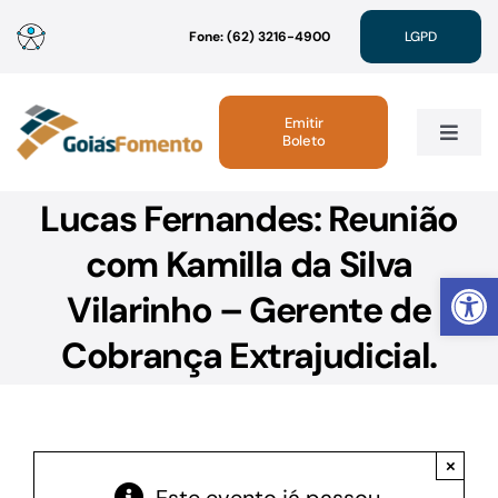
Ir
Fone: (62) 3216-4900
LGPD
para
o
conteúdo
Emitir
Boleto
Toggle
Navig
Lucas Fernandes: Reunião
Institucional
com Kamilla da Silva
Abrir 
Linhas de Crédito
Vilarinho – Gerente de
Cobrança Extrajudicial.
Atendimento
Sustentabilidade
×