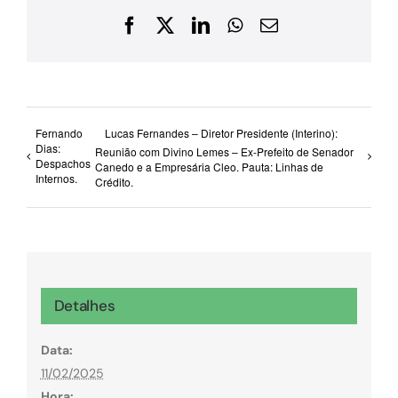
Facebook
X
LinkedIn
WhatsApp
E-
mail
Fernando
Lucas Fernandes – Diretor Presidente (Interino):
Dias:
Reunião com Divino Lemes – Ex-Prefeito de Senador
Despachos
Canedo e a Empresária Cleo. Pauta: Linhas de
Internos.
Crédito.
Detalhes
Data:
11/02/2025
Hora: