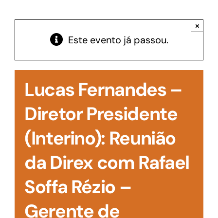
Acesso à Informação
×
Este evento já passou.
Lucas Fernandes –
Diretor Presidente
(Interino): Reunião
da Direx com Rafael
Soffa Rézio –
Gerente de