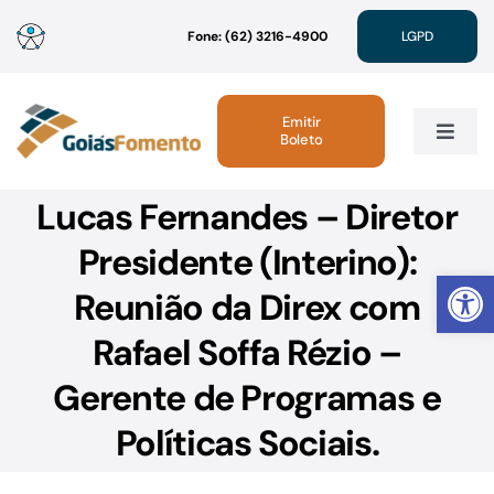
Ir
Fone: (62) 3216-4900
LGPD
para
o
conteúdo
Emitir
Boleto
Toggle
Navig
Lucas Fernandes – Diretor
Institucional
Presidente (Interino):
Abrir 
Linhas de Crédito
Reunião da Direx com
Rafael Soffa Rézio –
Atendimento
Gerente de Programas e
Sustentabilidade
Políticas Sociais.