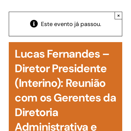
Acesso à Informação
×
Este evento já passou.
Lucas Fernandes –
Diretor Presidente
(Interino): Reunião
com os Gerentes da
Diretoria
Administrativa e