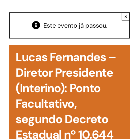
Acesso à Informação
×
Este evento já passou.
Lucas Fernandes –
Diretor Presidente
(Interino): Ponto
Facultativo,
segundo Decreto
Estadual nº 10.644