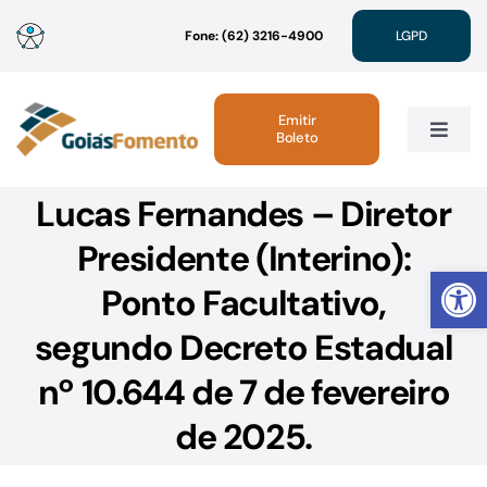
Ir
Fone: (62) 3216-4900
LGPD
para
o
conteúdo
Emitir
Boleto
Toggle
Navig
Lucas Fernandes – Diretor
Institucional
Presidente (Interino):
Abrir 
Linhas de Crédito
Ponto Facultativo,
segundo Decreto Estadual
Atendimento
nº 10.644 de 7 de fevereiro
Sustentabilidade
de 2025.