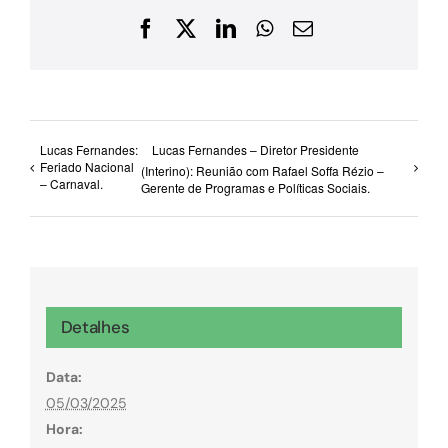
Facebook
X
LinkedIn
WhatsApp
E-
mail
Lucas Fernandes:
Lucas Fernandes – Diretor Presidente
Feriado Nacional
(Interino): Reunião com Rafael Soffa Rézio –
– Carnaval.
Gerente de Programas e Políticas Sociais.
Detalhes
Data:
05/03/2025
Hora: