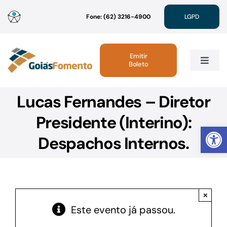
Ir
Fone: (62) 3216-4900
LGPD
para
o
conteúdo
Emitir
Boleto
Toggle
Navig
Lucas Fernandes – Diretor
Institucional
Presidente (Interino):
Abrir 
Linhas de Crédito
Despachos Internos.
Atendimento
×
Sustentabilidade
Este evento já passou.