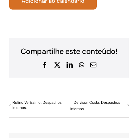
Adicionar ao calendário
Compartilhe este conteúdo!
Facebook
X
LinkedIn
WhatsApp
E-
mail
Rufino Veríssimo: Despachos
Deivison Costa: Despachos
Internos.
Internos.