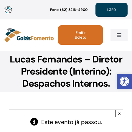
Ir
Fone: (62) 3216-4900
LGPD
para
o
conteúdo
Emitir
Boleto
Toggle
Navig
Lucas Fernandes – Diretor
Institucional
Presidente (Interino):
Abrir 
Linhas de Crédito
Despachos Internos.
Atendimento
×
Sustentabilidade
Este evento já passou.