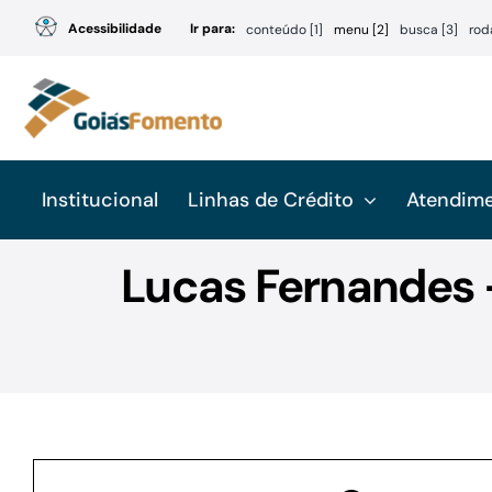
Ir
Acessibilidade
Ir para:
conteúdo [1]
menu [2]
busca [3]
rod
para
o
conteúdo
Institucional
Linhas de Crédito
Atendim
Lucas Fernandes –