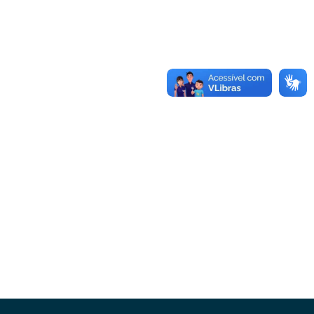
Conheça as demais linhas de crédito da
GoiásFomento