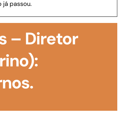
 já passou.
GoiásFomento Investimento
Para modernizar, ampliar, adquirir maquinários,
 – Diretor
realizar obras, dentre outros serviços
rino):
rnos.
Repasse