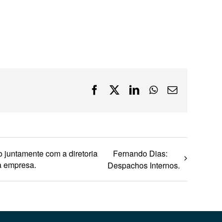
Financiamentos com recursos do BNDES, Fungetur,
Finep, FCO
Facebook
X
LinkedIn
WhatsApp
E-
mail
juntamente com a diretoria
Fernando Dias:
 a empresa.
Despachos Internos.