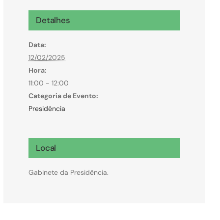
Microcrédito
Detalhes
Para MEI, microempresas e pessoas físicas
Data:
(feirantes e transportes)
12/02/2025
Hora:
11:00 - 12:00
Categoria de Evento:
Presidência
Local
Gabinete da Presidência.
Todas Linhas de Crédito