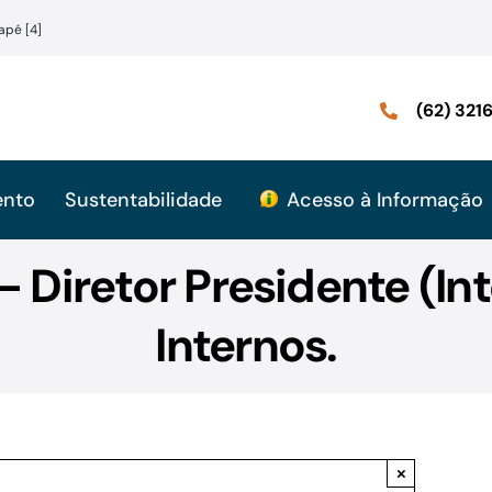
apé [4]
(62) 32
ento
Sustentabilidade
Acesso à Informação
 Diretor Presidente (In
Internos.
×