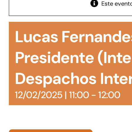
Este evento
GoiásFomento Giro
Para compra de matérias primas, insumos,
Lucas Fernandes
manutenção de estoques e despesas operacionais
Presidente (Inte
Despachos Inte
12/02/2025 | 11:00
-
12:00
Turismo