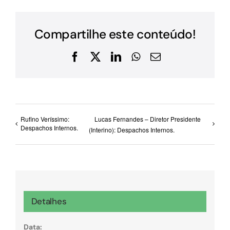
Compartilhe este conteúdo!
Facebook
X
LinkedIn
WhatsApp
E-
mail
Rufino Veríssimo:
Lucas Fernandes – Diretor Presidente
Despachos Internos.
(Interino): Despachos Internos.
Detalhes
Data: