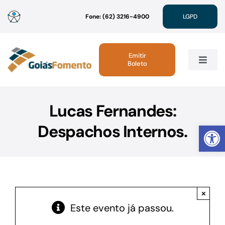
Ir
Fone: (62) 3216-4900
LGPD
para
o
conteúdo
Emitir
Boleto
Toggle
Navig
Institucional
Lucas Fernandes:
Abrir 
Despachos Internos.
Linhas de Crédito
Atendimento
×
Sustentabilidade
Este evento já passou.