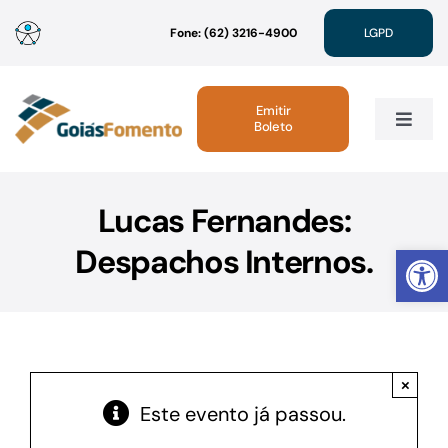
Ir
Fone: (62) 3216-4900
LGPD
para
o
conteúdo
Emitir
Boleto
Toggle
Navig
Institucional
Lucas Fernandes:
Abrir 
Despachos Internos.
Linhas de Crédito
Atendimento
×
Sustentabilidade
Este evento já passou.