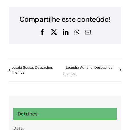
Compartilhe este conteúdo!
Facebook
X
LinkedIn
WhatsApp
E-
mail
Josafá Sousa: Despachos
Leandra Adriano: Despachos
Internos.
Internos.
Detalhes
Data: