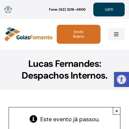
Ir
Fone: (62) 3216-4900
LGPD
para
o
conteúdo
Emitir
Boleto
Toggle
Navig
Institucional
Lucas Fernandes:
Abrir 
Despachos Internos.
Linhas de Crédito
Atendimento
×
Sustentabilidade
Este evento já passou.