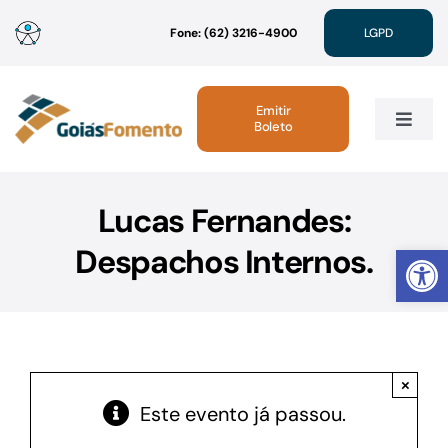
Ir
Fone: (62) 3216-4900
LGPD
para
o
conteúdo
Emitir
Boleto
Toggle
Navig
Institucional
Lucas Fernandes:
Abrir 
Despachos Internos.
Linhas de Crédito
Atendimento
×
Sustentabilidade
Este evento já passou.