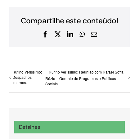
Compartilhe este conteúdo!
Facebook
X
LinkedIn
WhatsApp
E-
mail
Rufino Veríssimo:
Rufino Veríssimo: Reunião com Rafael Soffa
Despachos
Rézio – Gerente de Programas e Políticas
Internos.
Sociais.
Detalhes