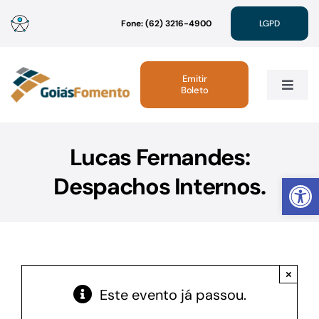
Ir
Fone: (62) 3216-4900
LGPD
para
o
conteúdo
Emitir
Boleto
Toggle
Navig
Institucional
Lucas Fernandes:
Abrir 
Despachos Internos.
Linhas de Crédito
Atendimento
×
Sustentabilidade
Este evento já passou.