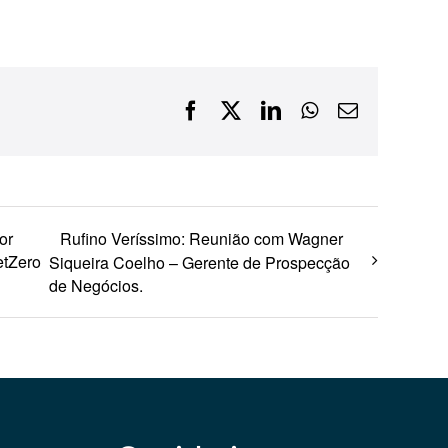
Financiamentos com recursos do BNDES, Fungetur,
Finep, FCO
Facebook
X
LinkedIn
WhatsApp
E-
mail
or
Rufino Veríssimo: Reunião com Wagner
etZero
Siqueira Coelho – Gerente de Prospecção
de Negócios.