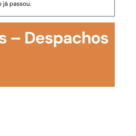
 já passou.
GoiásFomento Investimento
Para modernizar, ampliar, adquirir maquinários,
s – Despachos
realizar obras, dentre outros serviços
Repasse