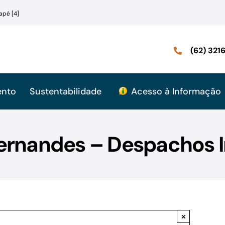
apé [4]
(62) 32
ento
Sustentabilidade
Acesso à Informação
ernandes – Despachos I
×