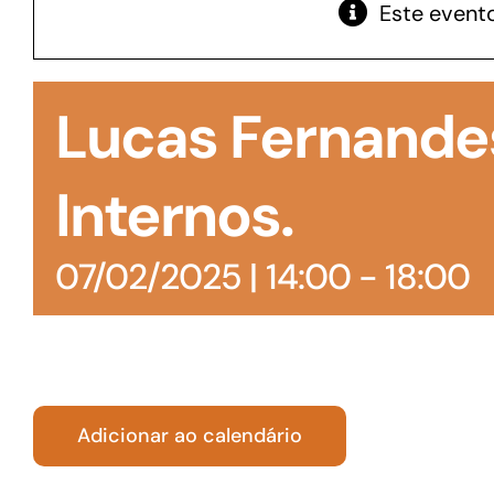
Este evento
GoiásFomento Giro
Para compra de matérias primas, insumos,
Lucas Fernande
manutenção de estoques e despesas operacionais
Internos.
07/02/2025 | 14:00
-
18:00
Adicionar ao calendário
Turismo