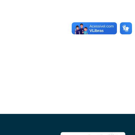
Conheça as demais linhas de crédito da
GoiásFomento