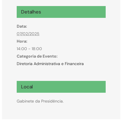
Microcrédito
Detalhes
Para MEI, microempresas e pessoas físicas
Data:
(feirantes e transportes)
07/02/2025
Hora:
14:00 - 18:00
Categoria de Evento:
Diretoria Administrativa e Financeira
Local
Gabinete da Presidência.
Todas Linhas de Crédito