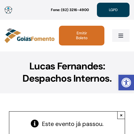
Ir
Fone: (62) 3216-4900
LGPD
para
o
conteúdo
Emitir
Boleto
Toggle
Navig
Institucional
Lucas Fernandes:
Abrir 
Despachos Internos.
Linhas de Crédito
Atendimento
×
Sustentabilidade
Este evento já passou.