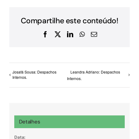
Compartilhe este conteúdo!
Facebook
X
LinkedIn
WhatsApp
E-
mail
Josafá Sousa: Despachos
Leandra Adriano: Despachos
Internos.
Internos.
Detalhes
Data: