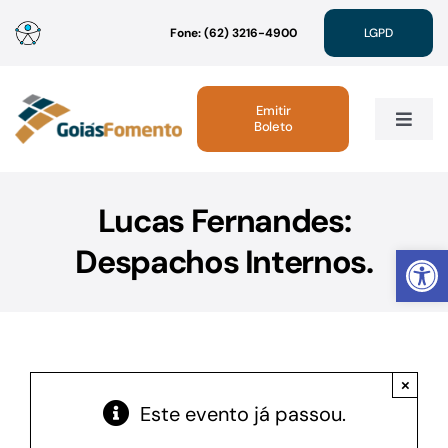
Ir
Fone: (62) 3216-4900
LGPD
para
o
conteúdo
Emitir
Boleto
Toggle
Navig
Institucional
Lucas Fernandes:
Abrir 
Despachos Internos.
Linhas de Crédito
Atendimento
×
Sustentabilidade
Este evento já passou.