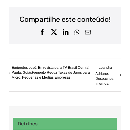
Compartilhe este conteúdo!
Facebook
X
LinkedIn
WhatsApp
E-
mail
Eurípedes José: Entrevista para TV Brasil Central.
Leandra
Pauta: GoiásFomento Reduz Taxas de Juros para
Adriano:
Micro, Pequenas e Médias Empresas.
Despachos
Internos.
Detalhes