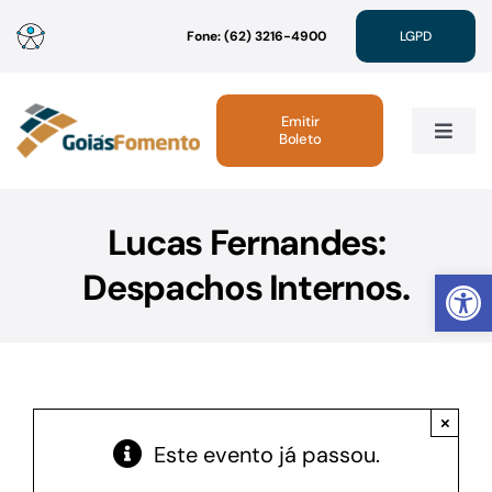
Ir
Fone: (62) 3216-4900
LGPD
para
o
conteúdo
Emitir
Boleto
Toggle
Navig
Institucional
Lucas Fernandes:
Abrir 
Despachos Internos.
Linhas de Crédito
Atendimento
×
Sustentabilidade
Este evento já passou.