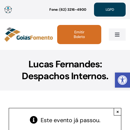
Ir
Fone: (62) 3216-4900
LGPD
para
o
conteúdo
Emitir
Boleto
Toggle
Navig
Institucional
Lucas Fernandes:
Abrir 
Despachos Internos.
Linhas de Crédito
Atendimento
×
Sustentabilidade
Este evento já passou.