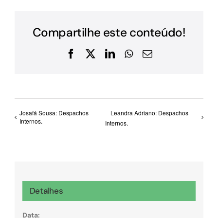
Compartilhe este conteúdo!
Facebook
X
LinkedIn
WhatsApp
E-
mail
Josafá Sousa: Despachos
Leandra Adriano: Despachos
Internos.
Internos.
Detalhes
Data: