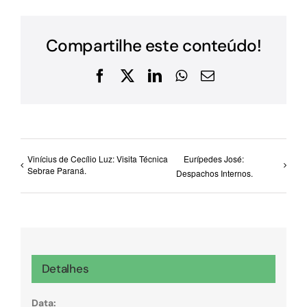
Compartilhe este conteúdo!
Facebook
X
LinkedIn
WhatsApp
E-
mail
Vinícius de Cecílio Luz: Visita Técnica
Eurípedes José:
Sebrae Paraná.
Despachos Internos.
Detalhes
Data: