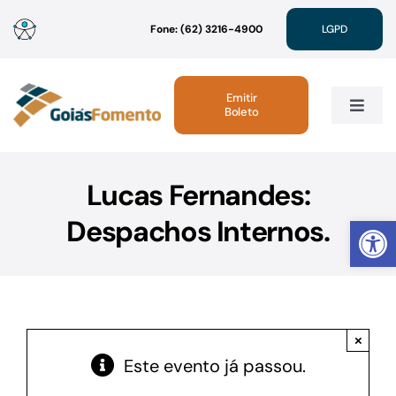
Ir
Fone: (62) 3216-4900
LGPD
para
o
conteúdo
Emitir
Boleto
Toggle
Navig
Institucional
Lucas Fernandes:
Abrir 
Despachos Internos.
Linhas de Crédito
Atendimento
×
Sustentabilidade
Este evento já passou.