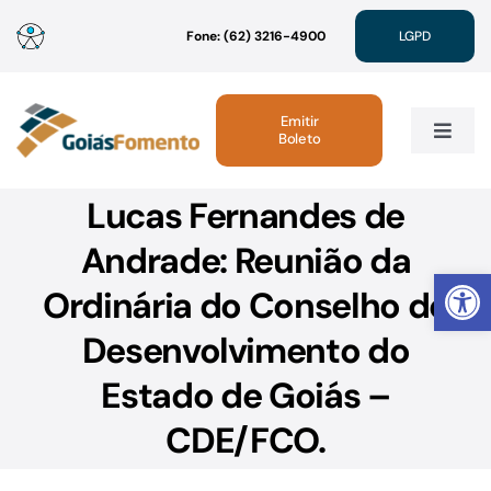
Ir
Fone: (62) 3216-4900
LGPD
para
o
conteúdo
Emitir
Boleto
Toggle
Navig
Lucas Fernandes de
Institucional
Andrade: Reunião da
Abrir 
Linhas de Crédito
Ordinária do Conselho de
Desenvolvimento do
Atendimento
Estado de Goiás –
Sustentabilidade
CDE/FCO.