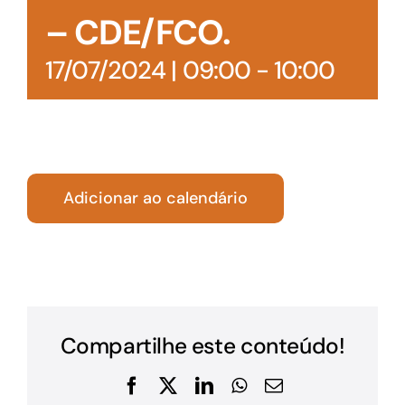
– CDE/FCO.
17/07/2024 | 09:00
-
10:00
Adicionar ao calendário
Compartilhe este conteúdo!
Facebook
X
LinkedIn
WhatsApp
E-
mail