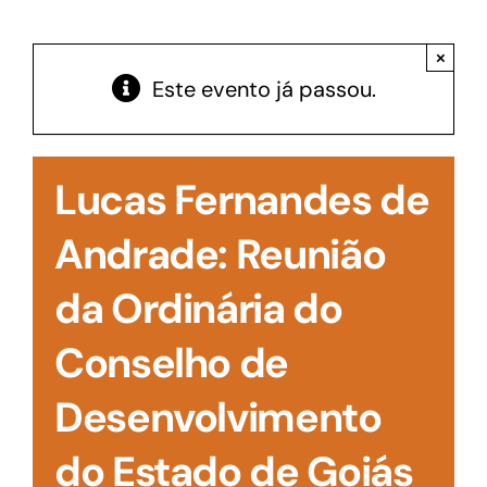
Acesso à Informação
×
Este evento já passou.
Lucas Fernandes de
Andrade: Reunião
da Ordinária do
Conselho de
Desenvolvimento
do Estado de Goiás