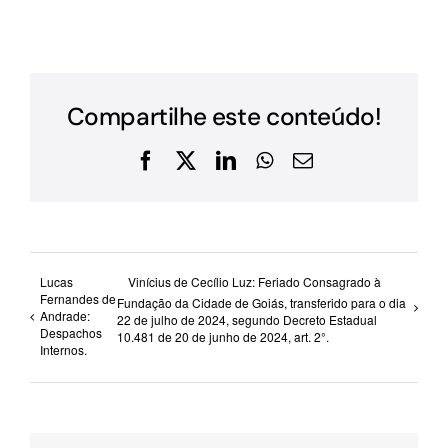
Compartilhe este conteúdo!
Facebook
X
LinkedIn
WhatsApp
E-
mail
Lucas
Vinícius de Cecílio Luz: Feriado Consagrado à
Fernandes de
Fundação da Cidade de Goiás, transferido para o dia
Andrade:
22 de julho de 2024, segundo Decreto Estadual
Despachos
10.481 de 20 de junho de 2024, art. 2°.
Internos.