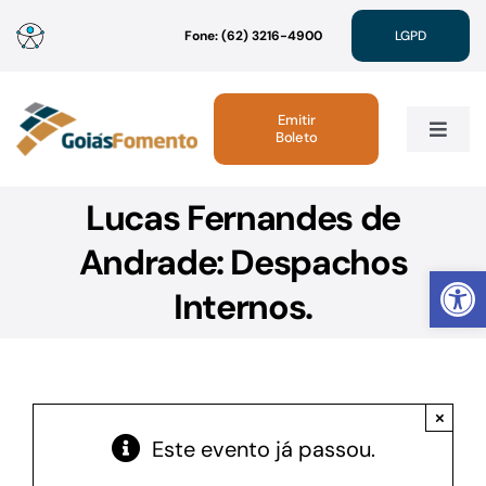
Ir
Fone: (62) 3216-4900
LGPD
para
o
conteúdo
Emitir
Boleto
Toggle
Navig
Lucas Fernandes de
Institucional
Andrade: Despachos
Abrir 
Linhas de Crédito
Internos.
Atendimento
×
Sustentabilidade
Este evento já passou.