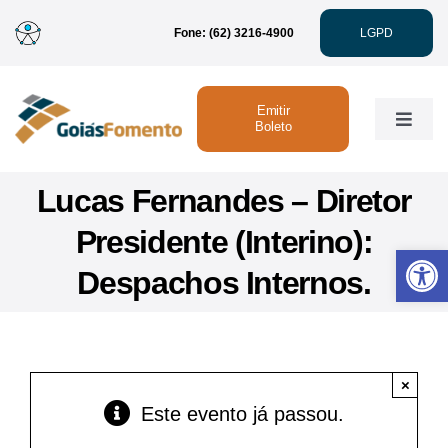
Ir
Fone: (62) 3216-4900
LGPD
para
o
conteúdo
Emitir
Toggle
Boleto
Naviga
Institucional
Lucas Fernandes – Diretor
Presidente (Interino):
Abrir 
Linhas de Crédito
Despachos Internos.
Atendimento
×
Sustentabilidade
Este evento já passou.