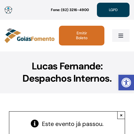
Ir
Fone: (62) 3216-4900
LGPD
para
o
conteúdo
Emitir
Boleto
Toggle
Navig
Institucional
Lucas Fernande:
Abrir 
Despachos Internos.
Linhas de Crédito
Atendimento
×
Sustentabilidade
Este evento já passou.