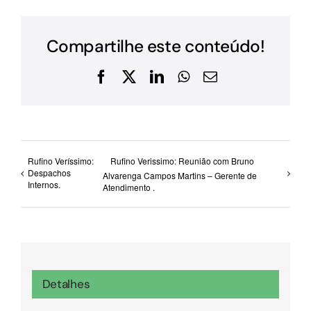
Compartilhe este conteúdo!
Facebook
X
LinkedIn
WhatsApp
E-
mail
Rufino Veríssimo:
Rufino Verissimo: Reunião com Bruno
Despachos
Alvarenga Campos Martins – Gerente de
Internos.
Atendimento .
Detalhes