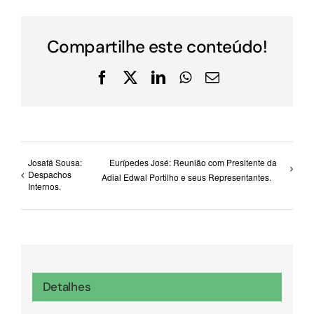
Compartilhe este conteúdo!
Facebook
X
LinkedIn
WhatsApp
E-
mail
Josafá Sousa:
Eurípedes José: Reunião com Presitente da
Despachos
Adial Edwal Portilho e seus Representantes.
Internos.
Detalhes