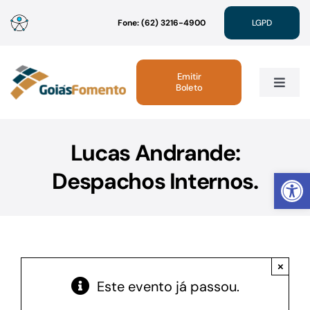
Ir
Fone: (62) 3216-4900
LGPD
para
o
conteúdo
Emitir
Boleto
Toggle
Navig
Institucional
Lucas Andrande:
Abrir 
Despachos Internos.
Linhas de Crédito
Atendimento
×
Sustentabilidade
Este evento já passou.