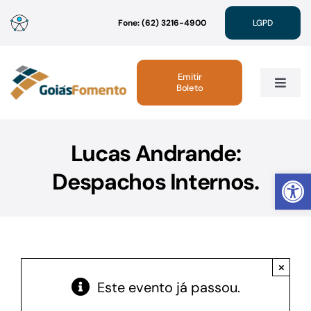
Ir
Fone: (62) 3216-4900
LGPD
para
o
conteúdo
Emitir
Boleto
Toggle
Navig
Institucional
Lucas Andrande:
Abrir 
Despachos Internos.
Linhas de Crédito
Atendimento
×
Sustentabilidade
Este evento já passou.