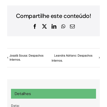
Compartilhe este conteúdo!
Facebook
X
LinkedIn
WhatsApp
E-
mail
Josafá Sousa: Despachos
Leandra Adriano: Despachos
Internos.
Internos.
Detalhes
Data: