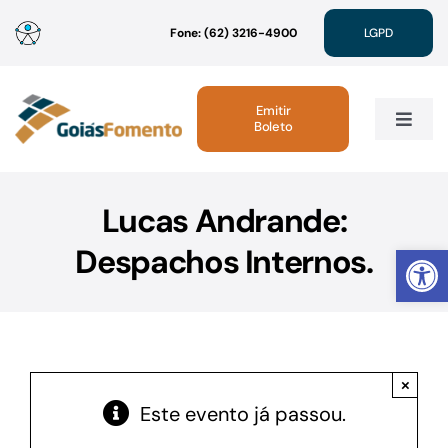
Ir
Fone: (62) 3216-4900
LGPD
para
o
conteúdo
Emitir
Boleto
Toggle
Navig
Institucional
Lucas Andrande:
Abrir 
Despachos Internos.
Linhas de Crédito
Atendimento
×
Sustentabilidade
Este evento já passou.