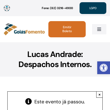
Ir
Fone: (62) 3216-4900
LGPD
para
o
conteúdo
Emitir
Boleto
Toggle
Navig
Institucional
Lucas Andrade:
Abrir 
Despachos Internos.
Linhas de Crédito
Atendimento
×
Sustentabilidade
Este evento já passou.