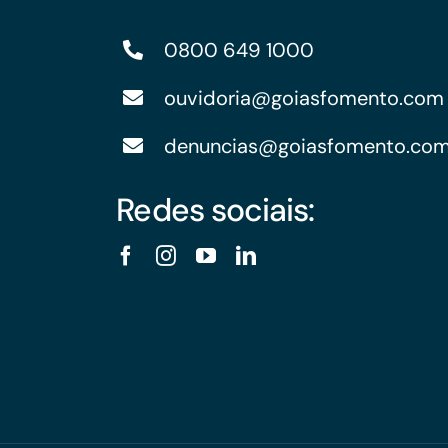
0800 649 1000
ouvidoria@goiasfomento.com
denuncias@goiasfomento.co
Redes sociais: