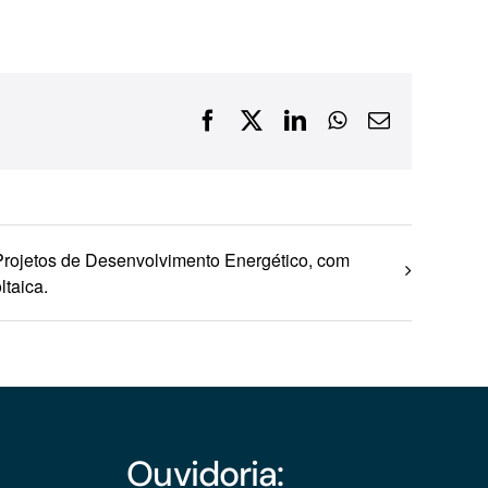
Financiamentos com recursos do BNDES, Fungetur,
Finep, FCO
Facebook
X
LinkedIn
WhatsApp
E-
mail
rojetos de Desenvolvimento Energético, com
taica.
Ouvidoria: