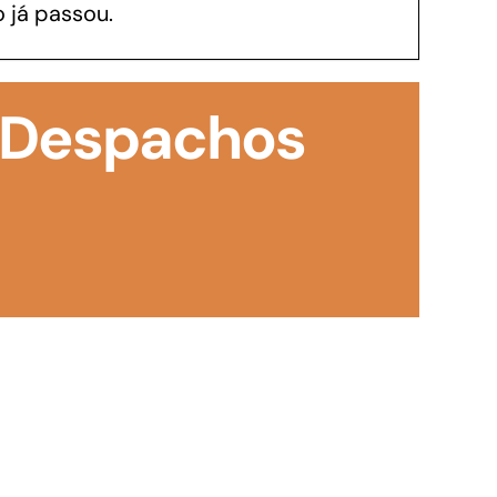
 já passou.
GoiásFomento Investimento
Para modernizar, ampliar, adquirir maquinários,
 Despachos
realizar obras, dentre outros serviços
Repasse