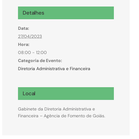
Microcrédito
Detalhes
Para MEI, microempresas e pessoas físicas
Data:
(feirantes e transportes)
27/04/2023
Hora:
08:00 - 12:00
Categoria de Evento:
Diretoria Administrativa e Financeira
Local
Gabinete da Diretoria Administrativa e
Financeira – Agência de Fomento de Goiás.
Todas Linhas de Crédito