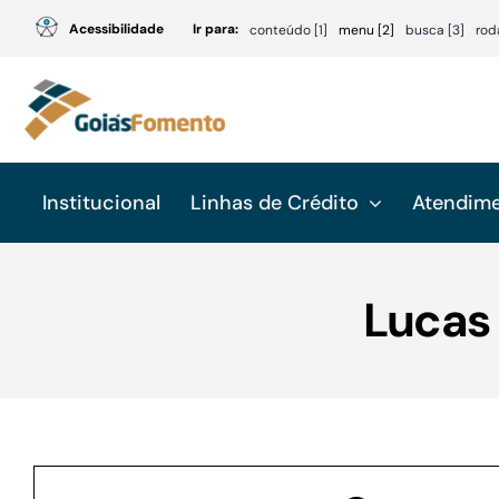
Ir
Acessibilidade
Ir para:
conteúdo [1]
menu [2]
busca [3]
rod
para
o
conteúdo
Institucional
Linhas de Crédito
Atendim
Lucas