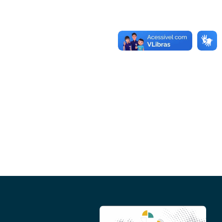
Conheça as demais linhas de crédito da
GoiásFomento