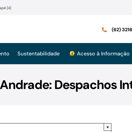
apé [4]
(62) 32
ento
Sustentabilidade
Acesso à Informação
 Andrade: Despachos Int
×