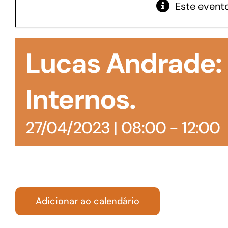
Este evento
GoiásFomento Giro
Para compra de matérias primas, insumos,
Lucas Andrade:
manutenção de estoques e despesas operacionais
Internos.
27/04/2023 | 08:00
-
12:00
Adicionar ao calendário
Turismo