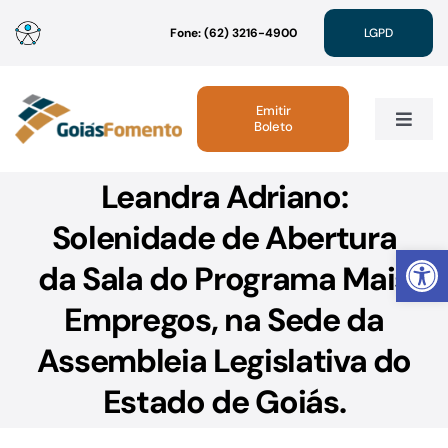
Ir
Fone: (62) 3216-4900
LGPD
para
o
conteúdo
Emitir
Boleto
Toggle
Navig
Leandra Adriano:
Institucional
Solenidade de Abertura
Abrir 
Linhas de Crédito
da Sala do Programa Mais
Empregos, na Sede da
Atendimento
Assembleia Legislativa do
Sustentabilidade
Estado de Goiás.