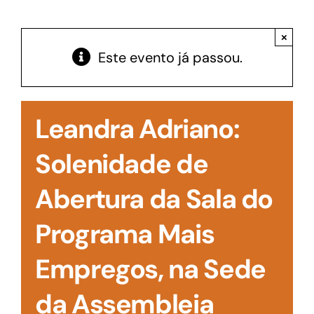
Acesso à Informação
×
Este evento já passou.
Leandra Adriano:
Solenidade de
Abertura da Sala do
Programa Mais
Empregos, na Sede
da Assembleia