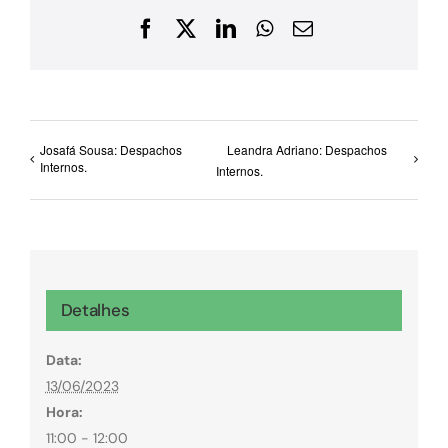
Facebook
X
LinkedIn
WhatsApp
E-
mail
Josafá Sousa: Despachos
Leandra Adriano: Despachos
Internos.
Internos.
Detalhes
Data:
13/06/2023
Hora:
11:00 - 12:00