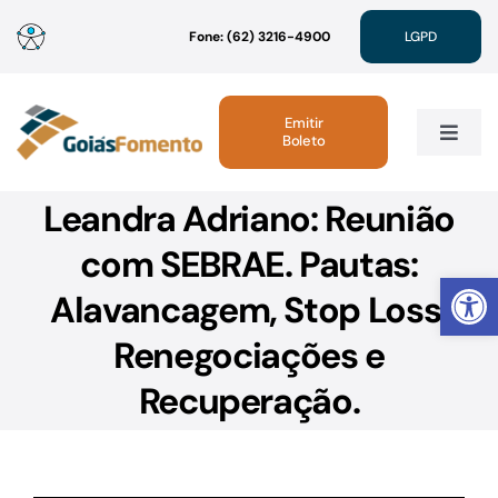
Ir
Fone: (62) 3216-4900
LGPD
para
o
conteúdo
Emitir
Boleto
Toggle
Navig
Leandra Adriano: Reunião
Institucional
com SEBRAE. Pautas:
Abrir 
Linhas de Crédito
Alavancagem, Stop Loss,
Renegociações e
Atendimento
Recuperação.
Sustentabilidade