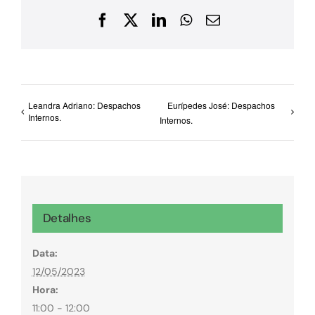
Facebook
X
LinkedIn
WhatsApp
E-
mail
Leandra Adriano: Despachos
Eurípedes José: Despachos
Internos.
Internos.
Detalhes
Data:
12/05/2023
Hora:
11:00 - 12:00