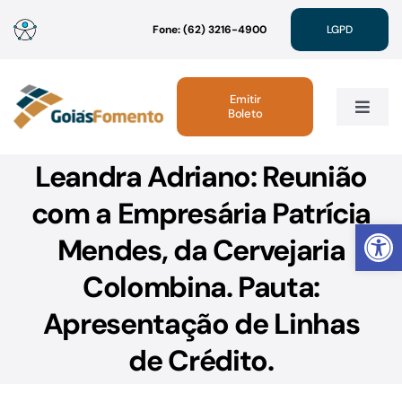
Ir
Fone: (62) 3216-4900
LGPD
para
o
conteúdo
Emitir
Boleto
Toggle
Navig
Leandra Adriano: Reunião
Institucional
com a Empresária Patrícia
Abrir 
Linhas de Crédito
Mendes, da Cervejaria
Colombina. Pauta:
Atendimento
Apresentação de Linhas
Sustentabilidade
de Crédito.