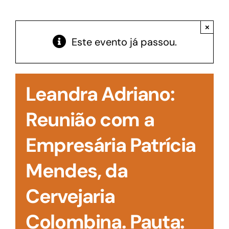
Acesso à Informação
×
Este evento já passou.
Leandra Adriano:
Reunião com a
Empresária Patrícia
Mendes, da
Cervejaria
Colombina. Pauta: