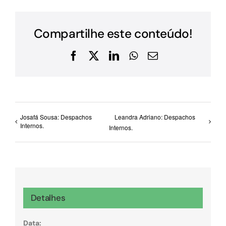
Compartilhe este conteúdo!
Facebook
X
LinkedIn
WhatsApp
E-
mail
Josafá Sousa: Despachos
Leandra Adriano: Despachos
Internos.
Internos.
Detalhes
Data: