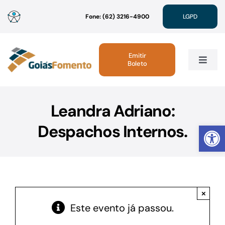
Ir
Fone: (62) 3216-4900
LGPD
para
o
conteúdo
Emitir
Boleto
Toggle
Navig
Institucional
Leandra Adriano:
Abrir 
Despachos Internos.
Linhas de Crédito
Atendimento
×
Sustentabilidade
Este evento já passou.