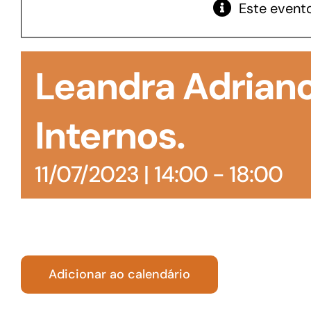
Este evento
GoiásFomento Giro
Para compra de matérias primas, insumos,
Leandra Adrian
manutenção de estoques e despesas operacionais
Internos.
11/07/2023 | 14:00
-
18:00
Adicionar ao calendário
Turismo