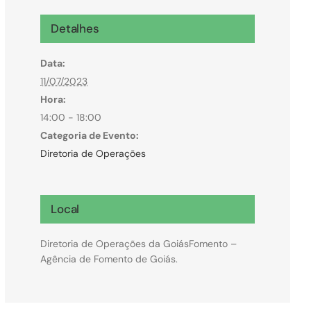
Microcrédito
Detalhes
Para MEI, microempresas e pessoas físicas
Data:
(feirantes e transportes)
11/07/2023
Hora:
14:00 - 18:00
Categoria de Evento:
Diretoria de Operações
Local
Diretoria de Operações da GoiásFomento –
Agência de Fomento de Goiás.
Todas Linhas de Crédito