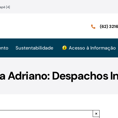
apé [4]
(62) 32
ento
Sustentabilidade
Acesso à Informação
a Adriano: Despachos In
×