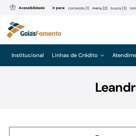
Ir
Acessibilidade
Ir para:
conteúdo [1]
menu [2]
busca [3]
rod
para
o
conteúdo
Institucional
Linhas de Crédito
Atendim
Leandr