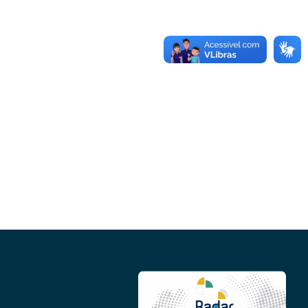
Conheça as demais linhas de crédito da
GoiásFomento