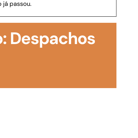
 já passou.
GoiásFomento Investimento
Para modernizar, ampliar, adquirir maquinários,
o: Despachos
realizar obras, dentre outros serviços
Repasse