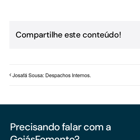
Para os negócios voltados aos serviços do setor de
turismo
Compartilhe este conteúdo!
Josafá Sousa: Despachos Internos.
Precisando falar com a
GoiásFomento?