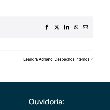
Financiamentos com recursos do BNDES, Fungetur,
Finep, FCO
Facebook
X
LinkedIn
WhatsApp
E-
mail
Leandra Adriano: Despachos Internos.
Ouvidoria: