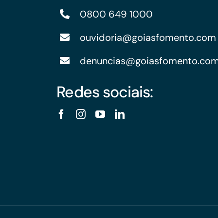
0800 649 1000
ouvidoria@goiasfomento.com
denuncias@goiasfomento.co
Redes sociais: