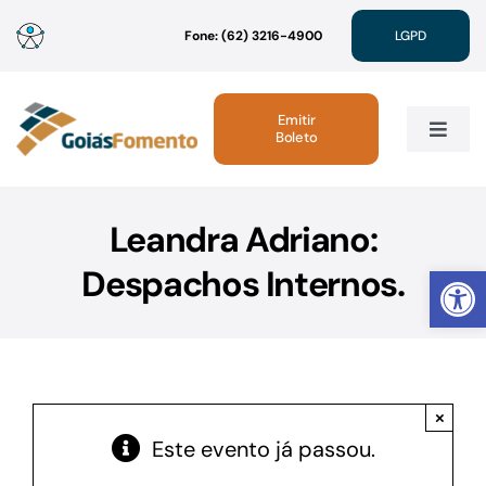
Ir
Fone: (62) 3216-4900
LGPD
para
o
conteúdo
Emitir
Boleto
Toggle
Navig
Institucional
Leandra Adriano:
Abrir 
Despachos Internos.
Linhas de Crédito
Atendimento
×
Sustentabilidade
Este evento já passou.