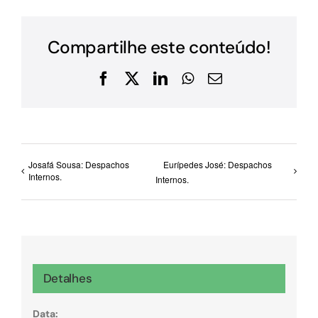
Compartilhe este conteúdo!
Facebook
X
LinkedIn
WhatsApp
E-
mail
Josafá Sousa: Despachos
Eurípedes José: Despachos
Internos.
Internos.
Detalhes
Data: