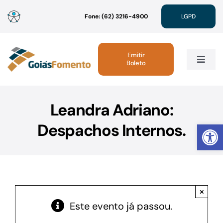
Ir
Fone: (62) 3216-4900
LGPD
para
o
conteúdo
Emitir
Boleto
Toggle
Navig
Institucional
Leandra Adriano:
Abrir 
Despachos Internos.
Linhas de Crédito
Atendimento
×
Sustentabilidade
Este evento já passou.