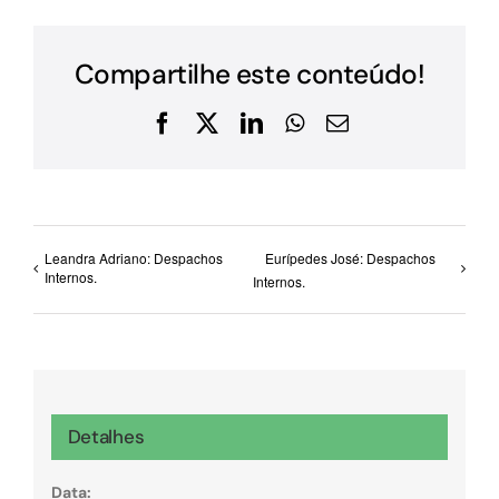
Compartilhe este conteúdo!
Facebook
X
LinkedIn
WhatsApp
E-
mail
Leandra Adriano: Despachos
Eurípedes José: Despachos
Internos.
Internos.
Detalhes
Data: