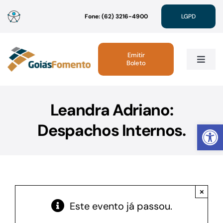
Ir
Fone: (62) 3216-4900
LGPD
para
o
conteúdo
Emitir
Boleto
Toggle
Navig
Institucional
Leandra Adriano:
Abrir 
Despachos Internos.
Linhas de Crédito
Atendimento
×
Sustentabilidade
Este evento já passou.