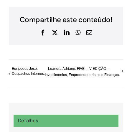
Compartilhe este conteúdo!
Facebook
X
LinkedIn
WhatsApp
E-
mail
Eurípedes José:
Leandra Adriano: FIVE – IV EDIÇÃO –
Despachos Internos.
Investimentos, Empreendedorismo e Finanças.
Detalhes