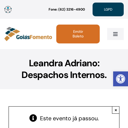
Ir
Fone: (62) 3216-4900
LGPD
para
o
conteúdo
Emitir
Boleto
Toggle
Navig
Institucional
Leandra Adriano:
Abrir 
Despachos Internos.
Linhas de Crédito
Atendimento
×
Sustentabilidade
Este evento já passou.